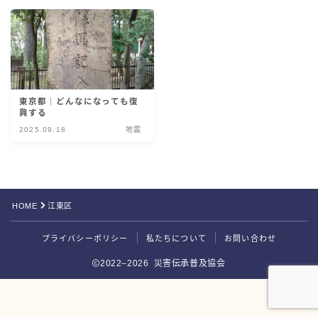
災害伝承検定
東京都｜どんなになっても復
興する
2025.09.18
地震
HOME
江東区
Follow Me
プライバシーポリシー
私たちについて
お問い合わせ
2022–2026 災害伝承普及協会