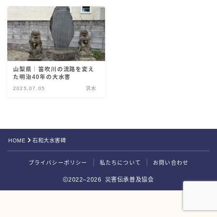
災害伝承検定
山梨県｜笛吹川の流路を変え
た明治40年の大水害
2025.07.05
洪水
HOME
石和大水害碑
Follow Me
プライバシーポリシー
私たちについて
お問い合わせ
2022–2026 災害伝承普及協会