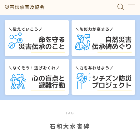
災害伝承普及協会
MENU
災害伝承のこと
自然災害伝承碑めぐり
心の盲点と避難行動
シチズン防災プロジェクト
私たちについて
TAG
石和大水害碑
お問い合わせ