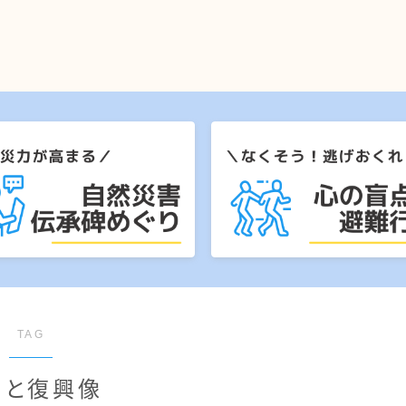
TAG
りと復興像