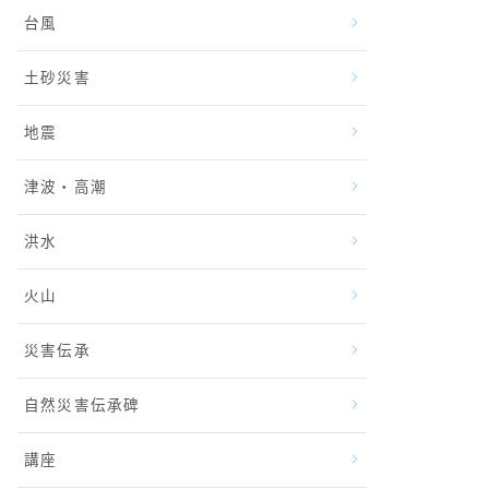
台風
土砂災害
地震
津波・高潮
洪水
火山
災害伝承
自然災害伝承碑
講座