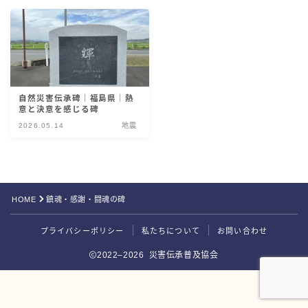
災害伝承検定
自然災害伝承碑｜福島県｜熱
意と決意を感じる碑
2026.05.14
地震
HOME
鎮魂・感謝・闘魂の碑
Follow Me
プライバシーポリシー
私たちについて
お問い合わせ
2022–2026 災害伝承普及協会