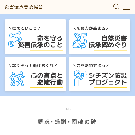
災害伝承普及協会
MENU
災害伝承のこと
自然災害伝承碑めぐり
心の盲点と避難行動
シチズン防災プロジェクト
私たちについて
TAG
鎮魂・感謝・闘魂の碑
お問い合わせ