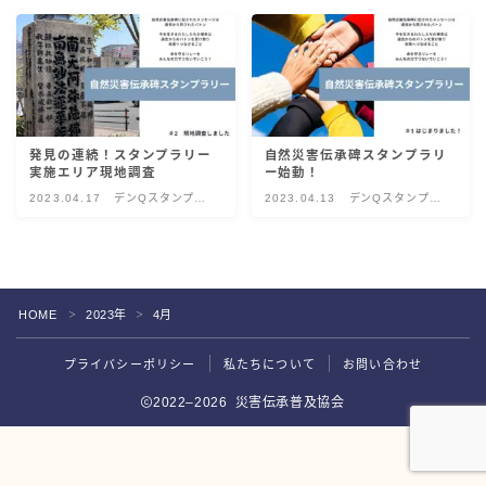
災害伝承検定
発見の連続！スタンプラリー
自然災害伝承碑スタンプラリ
実施エリア現地調査
ー始動！
2023.04.17
デンQスタンプラ
2023.04.13
デンQスタンプラ
リー
リー
HOME
2023年
4月
＞
＞
Follow Me
プライバシーポリシー
私たちについて
お問い合わせ
2022–2026 災害伝承普及協会