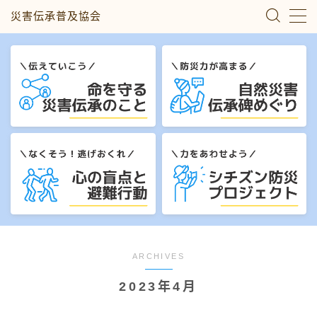
災害伝承普及協会
MENU
災害伝承のこと
自然災害伝承碑めぐり
心の盲点と避難行動
シチズン防災プロジェクト
私たちについて
ARCHIVES
2023年4月
お問い合わせ