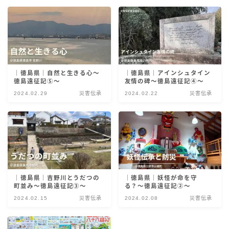
災害伝承検定
｜徳島県｜自然と生きる心〜
｜徳島県｜アインシュタイン
徳島遠征記⑤〜
友情の碑〜徳島遠征記④〜
2024.02.29
災害伝承
2024.02.22
災害伝承
｜徳島県｜吉野川とうだつの
｜徳島県｜妖怪が命を守
町並み〜徳島遠征記③〜
る？〜徳島遠征記②〜
2024.02.15
災害伝承
2024.02.08
災害伝承