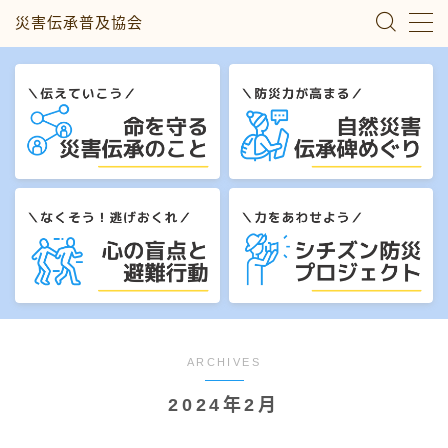
災害伝承普及協会
MENU
災害伝承のこと
自然災害伝承碑めぐり
心の盲点と避難行動
シチズン防災プロジェクト
私たちについて
ARCHIVES
2024年2月
お問い合わせ