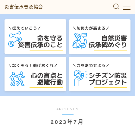
災害伝承普及協会
MENU
災害伝承のこと
自然災害伝承碑めぐり
心の盲点と避難行動
シチズン防災プロジェクト
私たちについて
ARCHIVES
2023年7月
お問い合わせ