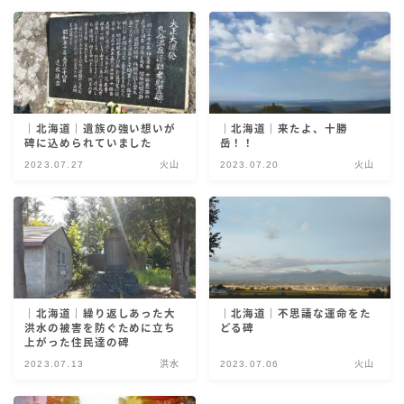
災害伝承検定
｜北海道｜遺族の強い想いが
｜北海道｜来たよ、十勝
碑に込められていました
岳！！
2023.07.27
火山
2023.07.20
火山
｜北海道｜繰り返しあった大
｜北海道｜不思議な運命をた
洪水の被害を防ぐために立ち
どる碑
上がった住民達の碑
2023.07.13
洪水
2023.07.06
火山