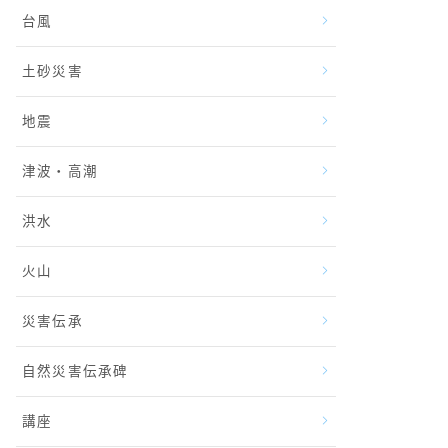
台風
土砂災害
地震
津波・高潮
洪水
火山
災害伝承
自然災害伝承碑
講座