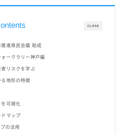
ontents
CLOSE
推進県民会議 助成
ウォークラリー神戸編
災害リスクを学ぶ
かる地形の特徴
クを可視化
ードマップ
ップの活用