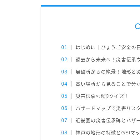
C
はじめに｜ひょうご安全の日
過去から未来へ！災害伝承
展望所からの絶景！地形と
高い場所から見ることで分
災害伝承×地形クイズ！
ハザードマップで災害リス
近畿圏の災害伝承碑とハザ
神戸の地形の特徴とGSIマ