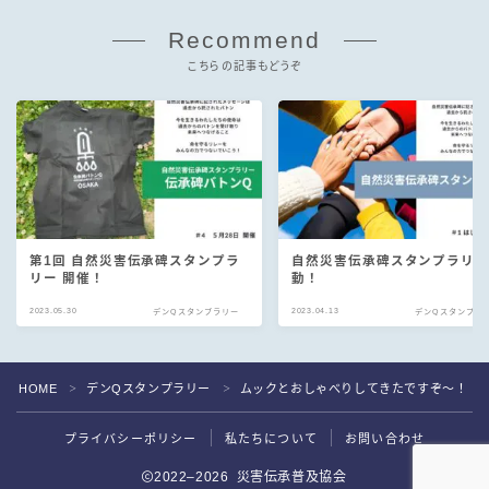
Recommend
こちらの記事もどうぞ
第1回 自然災害伝承碑スタンプラ
自然災害伝承碑スタンプラリ
リー 開催！
動！
2023.05.30
2023.04.13
デンQスタンプラリー
デンQスタンプラ
HOME
デンQスタンプラリー
ムックとおしゃべりしてきたですぞ〜！
＞
＞
プライバシーポリシー
私たちについて
お問い合わせ
2022–2026 災害伝承普及協会