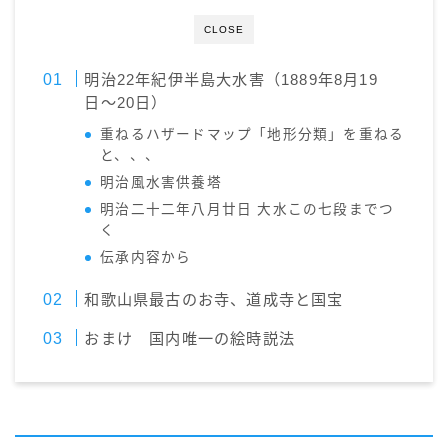
CLOSE
明治22年紀伊半島大水害（1889年8月19
日〜20日）
重ねるハザードマップ「地形分類」を重ねる
と、、、
明治風水害供養塔
明治二十二年八月廿日 大水この七段までつ
く
伝承内容から
和歌山県最古のお寺、道成寺と国宝
おまけ 国内唯一の絵時説法