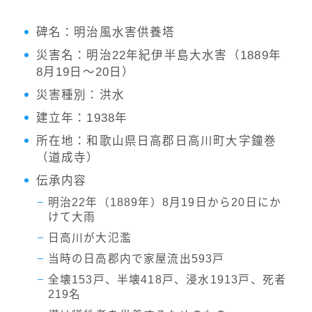
碑名：明治風水害供養塔
災害名：明治22年紀伊半島大水害（1889年
8月19日〜20日）
災害種別：洪水
建立年：1938年
所在地：和歌山県日高郡日高川町大字鐘巻
（道成寺）
伝承内容
明治22年（1889年）8月19日から20日にか
けて大雨
日高川が大氾濫
当時の日高郡内で家屋流出593戸
全壊153戸、半壊418戸、浸水1913戸、死者
219名