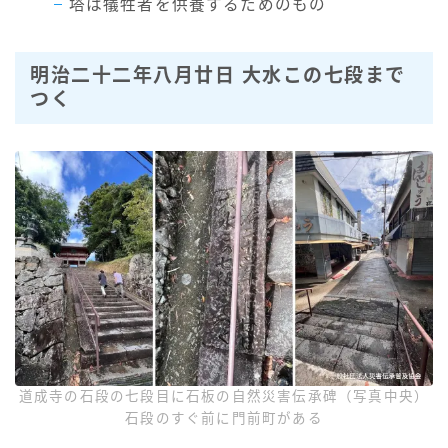
塔は犠牲者を供養するためのもの
明治二十二年八月廿日 大水この七段まで
つく
道成寺の石段の七段目に石板の自然災害伝承碑（写真中央）
石段のすぐ前に門前町がある