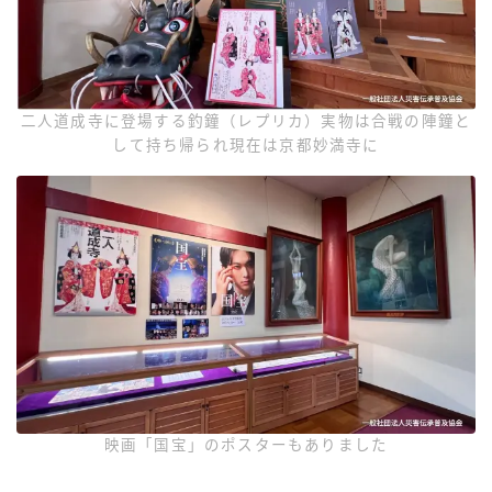
二人道成寺に登場する釣鐘（レプリカ）実物は合戦の陣鐘と
して持ち帰られ現在は京都妙満寺に
映画「国宝」のポスターもありました