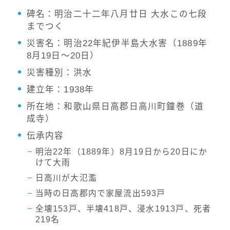
碑名：明治二十二年八月廿日 大水この七段
までつく
災害名：明治22年紀伊半島大水害（1889年
8月19日〜20日）
災害種別：洪水
建立年：1938年
所在地：和歌山県日高郡日高川町鐘巻（道
成寺）
伝承内容
明治22年（1889年）8月19日から20日にか
けて大雨
日高川が大氾濫
当時の日高郡内で家屋流出593戸
全壊153戸、半壊418戸、浸水1913戸、死者
219名