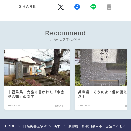
SHARE
Recommend
こちらの記事もどうぞ
｜福島県｜力強く書かれた「水害
兵庫県｜そうだよ！常に備え
記念碑」の文字
だ！
2024.03.14
2025.09.11
土砂災害
土砂
HOME
自然災害伝承碑
洪水
京都府｜和歌山最古寺の国宝とともに
＞
＞
＞