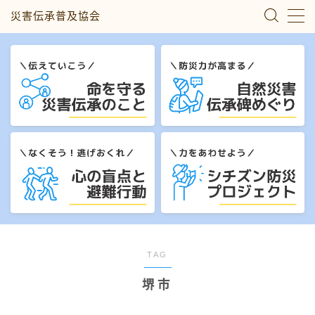
災害伝承普及協会
MENU
災害伝承のこと
自然災害伝承碑めぐり
心の盲点と避難行動
シチズン防災プロジェクト
私たちについて
TAG
堺市
お問い合わせ