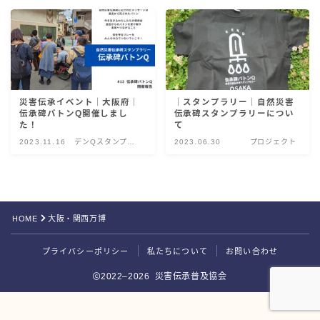
災害伝承検定
災害伝承イベント｜大阪府｜
｜スタンプラリー｜自然災害
伝承碑バトンQ開催しまし
伝承碑スタンプラリーについ
た！
て
2023.11.16
デンQスタンプラ
2023.06.30
プロジェクト
リー
Follow Me
HOME
大阪・関西万博
プライバシーポリシー
私たちについて
お問い合わせ
2022–2026 災害伝承普及協会