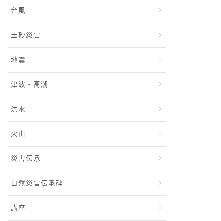
台風
土砂災害
地震
津波・高潮
洪水
火山
災害伝承
自然災害伝承碑
講座