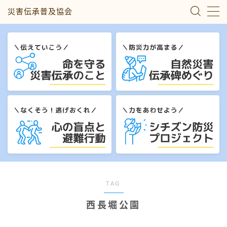
災害伝承普及協会
MENU
災害伝承のこと
自然災害伝承碑めぐり
心の盲点と避難行動
シチズン防災プロジェクト
私たちについて
TAG
西長堀公園
お問い合わせ