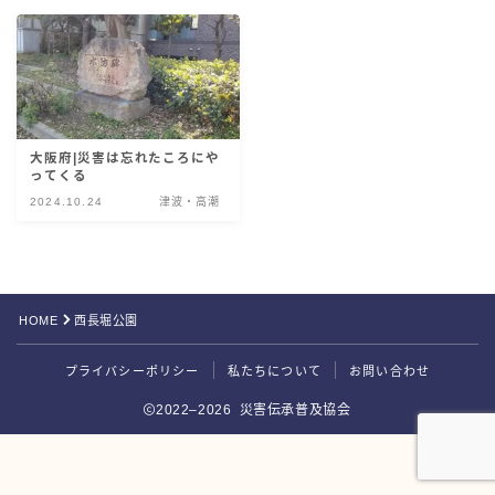
災害伝承検定
大阪府|災害は忘れたころにや
ってくる
2024.10.24
津波・高潮
HOME
西長堀公園
Follow Me
プライバシーポリシー
私たちについて
お問い合わせ
2022–2026 災害伝承普及協会