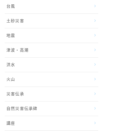
台風
土砂災害
地震
津波・高潮
洪水
火山
災害伝承
自然災害伝承碑
講座