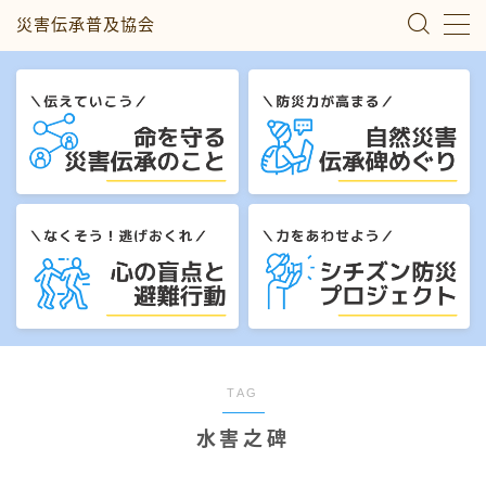
災害伝承普及協会
MENU
災害伝承のこと
自然災害伝承碑めぐり
心の盲点と避難行動
シチズン防災プロジェクト
私たちについて
TAG
水害之碑
お問い合わせ