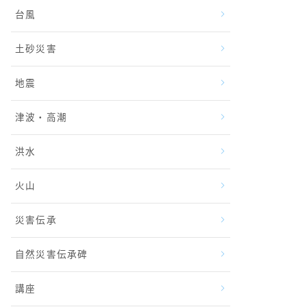
台風
土砂災害
地震
津波・高潮
洪水
火山
災害伝承
自然災害伝承碑
講座